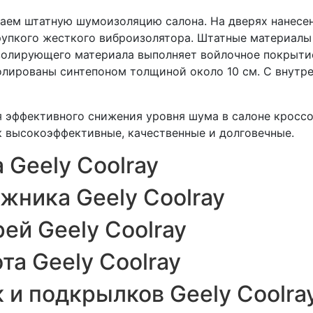
ваем штатную шумоизоляцию салона. На дверях нанес
рупкого жесткого виброизолятора. Штатные материалы 
олирующего материала выполняет войлочное покрытие 
золированы синтепоном толщиной около 10 см. С внутр
 эффективного снижения уровня шума в салоне кроссо
к высокоэффективные, качественные и долговечные.
Geely Coolray
ника Geely Coolray
й Geely Coolray
а Geely Coolray
и подкрылков Geely Coolra