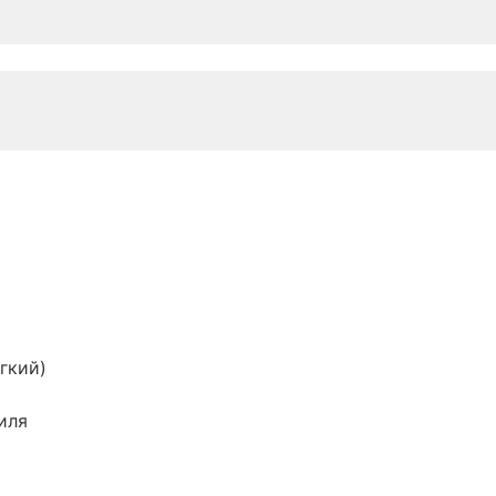
гкий)
иля