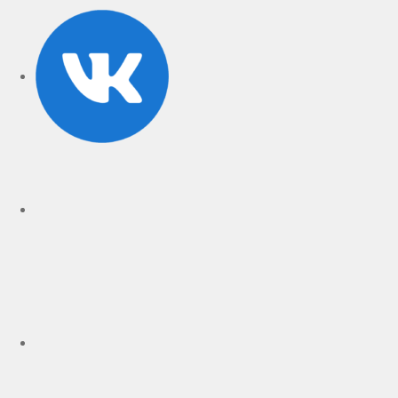
VK
rutube
Telegram