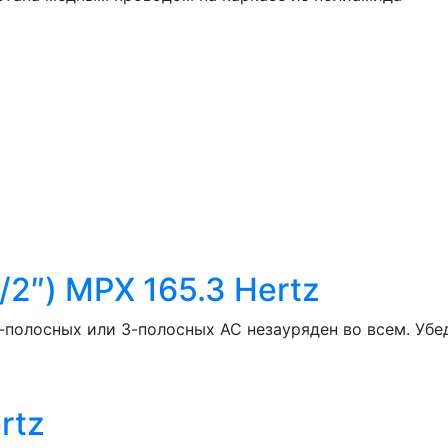
2″) MPX 165.3 Hertz
2-полосных или 3-полосных АС незауряден во всем. Убе
rtz