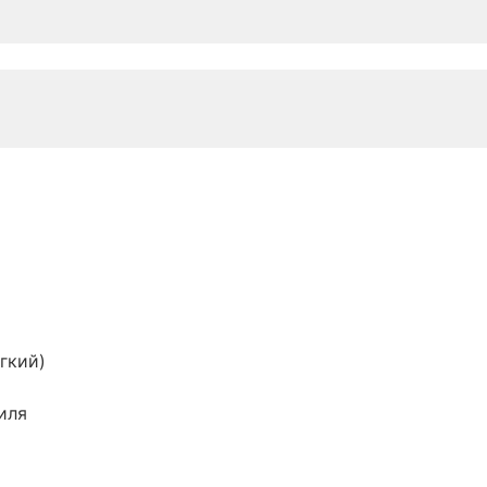
гкий)
иля