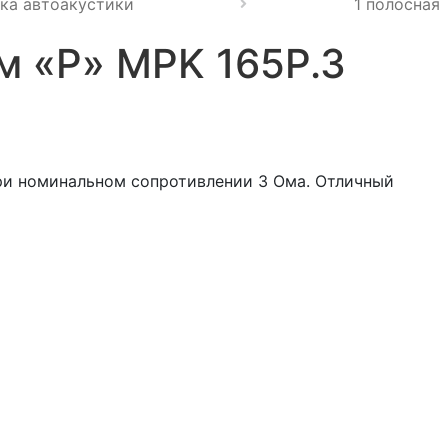
ка автоакустики
1 полосная
м «P» MPK 165P.3
ри номинальном сопротивлении 3 Ома. Отличный