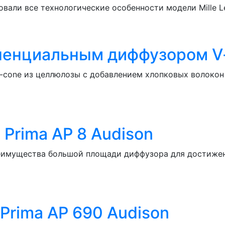
овали все технологические особенности модели Mille Le
ненциальным диффузором V-
-cone из целлюлозы с добавлением хлопковых волоко
Prima AP 8 Audison
реимущества большой площади диффузора для достижен
rima AP 690 Audison