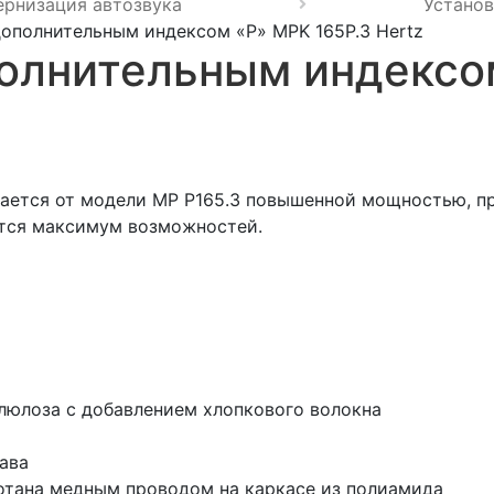
ернизация автозвука
Установ
ополнительным индексом «P» MPK 165P.3 Hertz
олнительным индексо
ается от модели MP P165.3 повышенной мощностью, п
ется максимум возможностей.
люлоза с добавлением хлопкового волокна
ава
мотана медным проводом на каркасе из полиамида