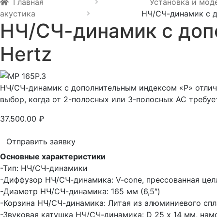
Главная
Установка и мод
акустика
НЧ/СЧ-динамик с д
НЧ/СЧ-динамик с доп
Hertz
НЧ/СЧ-динамик с дополнительным индексом «P» отлич
выбор, когда от 2-полосных или 3-полосных АС требу
37.500.00
₽
Отправить заявку
Основные характеристики
-Тип: НЧ/СЧ-динамики
-Диффузор НЧ/СЧ-динамика: V-cone, прессованная цел
-Диаметр НЧ/СЧ-динамика: 165 мм (6,5″)
-Корзина НЧ/СЧ-динамика: Литая из алюминиевого спл
-Звуковая катушка НЧ/СЧ-динамика: D 25 х 14 мм, на