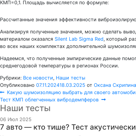
КМП=0,1. Площадь вычисляется по формуле:
Рассчитанные значения эффективности виброизолирую
Анализируя полученные значения, можно сделать выв
материалом оказался
Silent Lab Sigma Red
, который р
во всех наших комплектах дополнительной шумоизоля
Надеемся, что полученные эмпирические данные помо
среднегодовой температуры в регионах России.
Рубрики:
Все новости
,
Наши тесты
Опубликовано
07.11.2024
18.03.2025
от
Оксана Скрипин
Навигация
Предыдущая
Какую шумоизоляцию выбрать для своего автомоби
Следующая
запись:
Тест КМП облегченных вибродемпферов
по
Наши тесты
запись:
записям
06 Июл 2025
7 авто — кто тише? Тест акустически