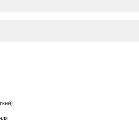
гкий)
иля