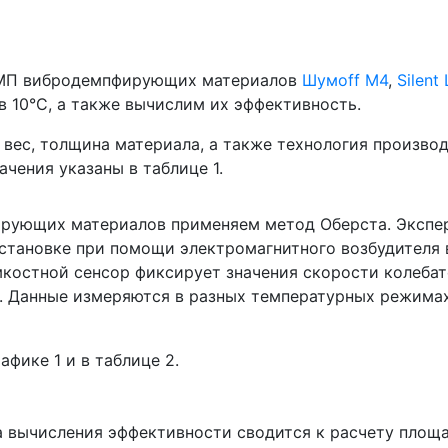
 КМП вибродемпфирующих материалов
Шумoff М4
,
Silent
в 10°С, а также вычислим их эффективность.
 вес, толщина материала, а также технология произво
чения указаны в таблице 1.
ирующих материалов применяем метод Оберста. Экспе
 установке при помощи электромагнитного возбудителя
остной сенсор фиксирует значения скорости колебате
 Гц. Данные измеряются в разных температурных режим
фике 1 и в таблице 2.
 вычисления эффективности сводится к расчету площа