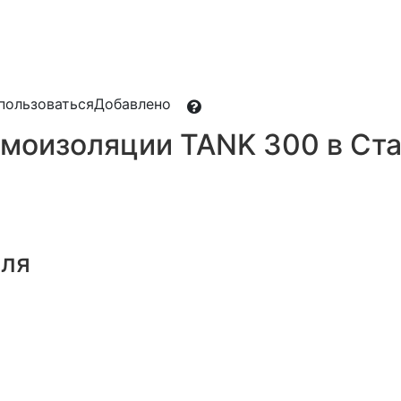
пользоваться
Добавлено
моизоляции TANK 300 в Ст
иля