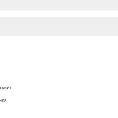
гкий)
иля