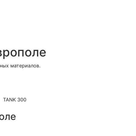
врополе
ных материалов.
TANK 300
оле